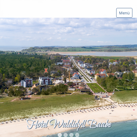
Menü
Hotel
Service
Ökostrom
AGB
Hotel-Stornoversicherung
Zimmeranfrage
Zimmer
Restaurant & Biergarten
Hotel Waldidyll Baabe
Feste & Feiern